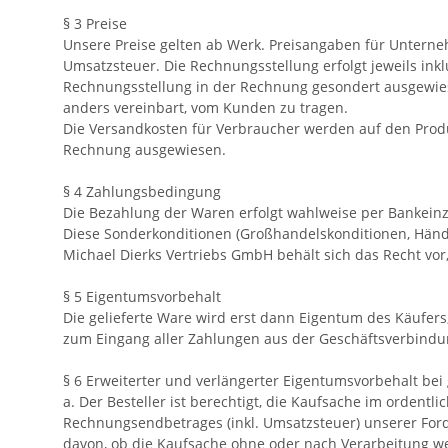
§ 3 Preise
Unsere Preise gelten ab Werk. Preisangaben für Unterneh
Umsatzsteuer. Die Rechnungsstellung erfolgt jeweils ink
Rechnungsstellung in der Rechnung gesondert ausgewiesen
anders vereinbart, vom Kunden zu tragen.
Die Versandkosten für Verbraucher werden auf den Produ
Rechnung ausgewiesen.
§ 4 Zahlungsbedingung
Die Bezahlung der Waren erfolgt wahlweise per Bankein
Diese Sonderkonditionen (Großhandelskonditionen, Händl
Michael Dierks Vertriebs GmbH behält sich das Recht vor
§ 5 Eigentumsvorbehalt
Die gelieferte Ware wird erst dann Eigentum des Käufers
zum Eingang aller Zahlungen aus der Geschäftsverbindun
§ 6 Erweiterter und verlängerter Eigentumsvorbehalt be
a. Der Besteller ist berechtigt, die Kaufsache im ordentl
Rechnungsendbetrages (inkl. Umsatzsteuer) unserer For
davon, ob die Kaufsache ohne oder nach Verarbeitung wei