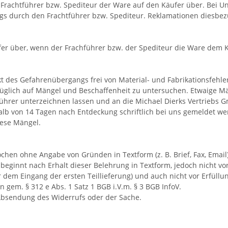
Frachtführer bzw. Spediteur der Ware auf den Käufer über. Bei 
gs durch den Frachtführer bzw. Spediteur. Reklamationen diesbez
fer über, wenn der Frachführer bzw. der Spediteur die Ware dem K
t des Gefahrenübergangs frei von Material- und Fabrikationsfehler
rzüglich auf Mängel und Beschaffenheit zu untersuchen. Etwaige 
hrer unterzeichnen lassen und an die Michael Dierks Vertriebs Gmb
lb von 14 Tagen nach Entdeckung schriftlich bei uns gemeldet wer
iese Mängel.
chen ohne Angabe von Gründen in Textform (z. B. Brief, Fax, Email
beginnt nach Erhalt dieser Belehrung in Textform, jedoch nicht v
 dem Eingang der ersten Teillieferung) und auch nicht vor Erfüllu
en gem. § 312 e Abs. 1 Satz 1 BGB i.V.m. § 3 BGB InfoV.
 Absendung des Widerrufs oder der Sache.