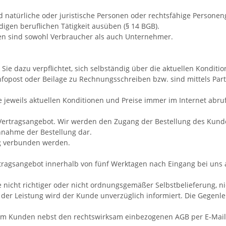
natürliche oder juristische Personen oder rechtsfähige Personen
igen beruflichen Tätigkeit ausüben (§ 14 BGB).
en sind sowohl Verbraucher als auch Unternehmer.
Sie dazu verpflichtet, sich selbständig über die aktuellen Konditio
Infopost oder Beilage zu Rechnungsschreiben bzw. sind mittels Par
e jeweils aktuellen Konditionen und Preise immer im Internet abru
n Vertragsangebot. Wir werden den Zugang der Bestellung des Kund
nnahme der Bestellung dar.
g verbunden werden.
Vertragsangebot innerhalb von fünf Werktagen nach Eingang bei un
e nicht richtiger oder nicht ordnungsgemäßer Selbstbelieferung, nic
 der Leistung wird der Kunde unverzüglich informiert. Die Gegenle
 dem Kunden nebst den rechtswirksam einbezogenen AGB per E-Mail