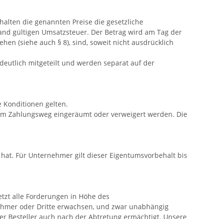
alten die genannten Preise die gesetzliche
land gültigen Umsatzsteuer. Der Betrag wird am Tag der
n (siehe auch § 8), sind, soweit nicht ausdrücklich
eutlich mitgeteilt und werden separat auf der
 Konditionen gelten.
vom Zahlungsweg eingeräumt oder verweigert werden. Die
 hat. Für Unternehmer gilt dieser Eigentumsvorbehalt bis
jetzt alle Forderungen in Höhe des
ehmer oder Dritte erwachsen, und zwar unabhängig
der Besteller auch nach der Abtretung ermächtigt. Unsere