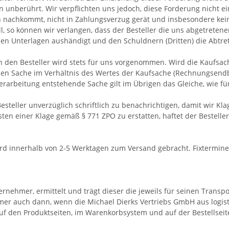
on unberührt. Wir verpflichten uns jedoch, diese Forderung nicht e
nachkommt, nicht in Zahlungsverzug gerät und insbesondere kein 
Fall, so können wir verlangen, dass der Besteller die uns abgetret
n Unterlagen aushändigt und den Schuldnern (Dritten) die Abtretu
h den Besteller wird stets für uns vorgenommen. Wird die Kaufsa
uen Sache im Verhältnis des Wertes der Kaufsache (Rechnungsendb
rarbeitung entstehende Sache gilt im Übrigen das Gleiche, wie für
esteller unverzüglich schriftlich zu benachrichtigen, damit wir K
osten einer Klage gemäß § 771 ZPO zu erstatten, haftet der Bestelle
wird innerhalb von 2-5 Werktagen zum Versand gebracht. Fixtermine
ternehmer, ermittelt und trägt dieser die jeweils für seinen Trans
hmer auch dann, wenn die Michael Dierks Vertriebs GmbH aus logi
f den Produktseiten, im Warenkorbsystem und auf der Bestellseite