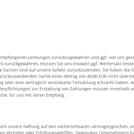
ts empfangenen Leistungen zurückzugewähren und ggf. von uns ge
cht zurückgewähren, müssen Sie uns insoweit ggf. Wertersatz leis
ge Sachen sind auf unsere Gefahr zurückzusenden. Sie haben die K
zurückzusendenden Sache einen Betrag von 40,00 EUR nicht überste
 oder eine vertraglich vereinbarte Teilzahlung erbracht haben. An
rpflichtungen zur Erstattung von Zahlungen müssen innerhalb von 
che, für uns mit deren Empfang.
t sich unsere Haftung auf den vorhersehbaren, vertragstypischen, 
chen Vertreter oder Erfüllungsgehilfen. Gegenüber Unternehmern haf