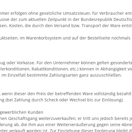
mer erfolgen ohne gesetzliche Umsatzsteuer, für Verbraucher enth
lusive der zum aktuellen Zeitpunkt in der Bundesrepublik Deutsch
. Kosten, die durch den Versand bzw. Transport der Ware entstehe
ktseiten, im Warenkorbsystem und auf der Bestellseite nochmals d
zug oder Vorkasse. Für den Unternehmer können gelten gesonderte
erkonditionen, Rabattkonditionen, etc.) können in Abhängigkeit 
, im Einzelfall bestimmte Zahlungsarten ganz auszuschließen.
, wenn dieser den Preis der betreffenden Ware vollständig bezahlt
g (bei Zahlung durch Scheck oder Wechsel bis zur Einlösung).
i gewerblichen Kunden
ichen Geschäftsgang weiterzuverkaufen; er tritt uns jedoch bereits 
derung ab, die ihm aus einer Weiterveräußerung gegen seine Abn
ter verkauft worden ist. Zur Einziehung dieser Forderung bleibt 