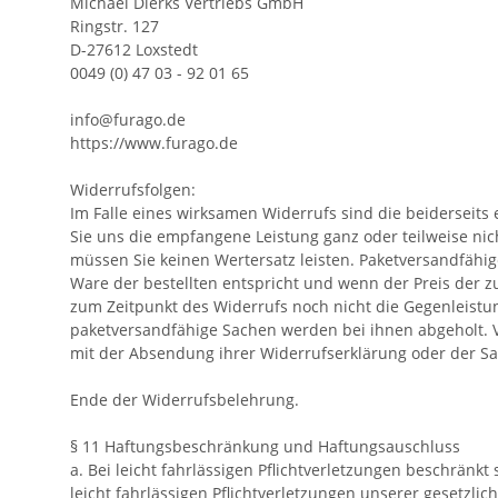
Michael Dierks Vertriebs GmbH
Ringstr. 127
D-27612 Loxstedt
0049 (0) 47 03 - 92 01 65
info@furago.de
https://www.furago.de
Widerrufsfolgen:
Im Falle eines wirksamen Widerrufs sind die beidersei
Sie uns die empfangene Leistung ganz oder teilweise ni
müssen Sie keinen Wertersatz leisten. Paketversandfähi
Ware der bestellten entspricht und wenn der Preis der 
zum Zeitpunkt des Widerrufs noch nicht die Gegenleistung
paketversandfähige Sachen werden bei ihnen abgeholt. Ve
mit der Absendung ihrer Widerrufserklärung oder der Sa
Ende der Widerrufsbelehrung.
§ 11 Haftungsbeschränkung und Haftungsauschluss
a. Bei leicht fahrlässigen Pflichtverletzungen beschränk
leicht fahrlässigen Pflichtverletzungen unserer gesetzli