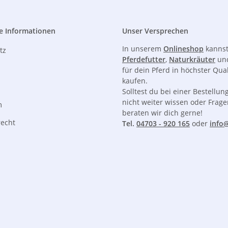
e Informationen
Unser Versprechen
In unserem
Onlineshop
kannst
tz
Pferdefutter
,
Naturkräuter
un
für dein Pferd in höchster Qual
kaufen.
Solltest du bei einer Bestellun
nicht weiter wissen oder Frag
m
beraten wir dich gerne!
recht
Tel.
04703 - 920 165
oder
info