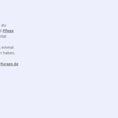
 du
d
Pflege
ität
g einmal
en haben,
@furago.de