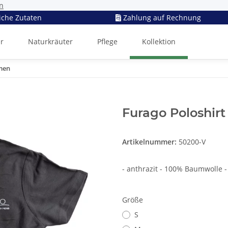
n
iche Zutaten
Zahlung auf Rechnung
er
Naturkräuter
Pflege
Kollektion
men
Furago Poloshir
Artikelnummer:
50200-V
- anthrazit - 100% Baumwolle -
Größe
S