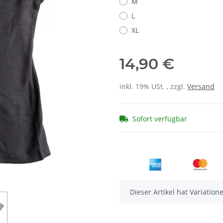
M
L
XL
14,90 €
inkl. 19% USt. , zzgl.
Versand
Sofort verfügbar
x
Dieser Artikel hat Variatio