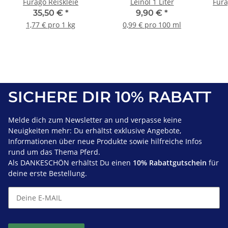
Furago Reiskleie
Leinöl 1 Liter
Fura
35,50 €
*
9,90 €
*
1,77 € pro 1 kg
0,99 € pro 100 ml
SICHERE DIR 10% RABATT
Melde dich zum Newsletter an und verpasse keine
Neuigkeiten mehr: Du erhältst exklusive Angebote,
Informationen über neue Produkte sowie hilfreiche Infos
rund um das Thema Pferd.
Als DANKESCHÖN erhältst Du einen
10% Rabattgutschein
für
deine erste Bestellung.