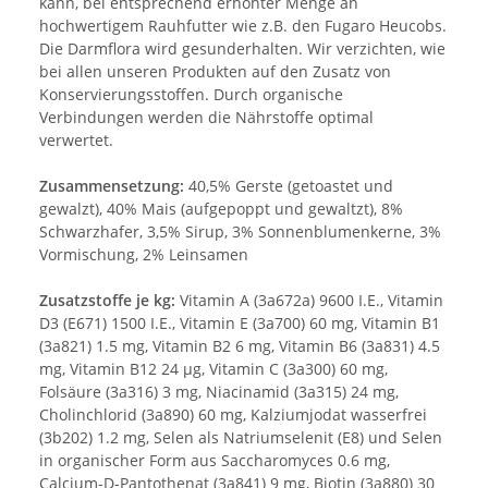
kann, bei entsprechend erhöhter Menge an
hochwertigem Rauhfutter wie z.B. den Fugaro Heucobs.
Die Darmflora wird gesunderhalten. Wir verzichten, wie
bei allen unseren Produkten auf den Zusatz von
Konservierungsstoffen. Durch organische
Verbindungen werden die Nährstoffe optimal
verwertet.
Zusammensetzung:
40,5% Gerste (getoastet und
gewalzt), 40% Mais (aufgepoppt und gewaltzt), 8%
Schwarzhafer, 3,5% Sirup, 3% Sonnenblumenkerne, 3%
Vormischung, 2% Leinsamen
Zusatzstoffe je kg:
Vitamin A (3a672a) 9600 I.E., Vitamin
D3 (E671) 1500 I.E., Vitamin E (3a700) 60 mg, Vitamin B1
(3a821) 1.5 mg, Vitamin B2 6 mg, Vitamin B6 (3a831) 4.5
mg, Vitamin B12 24 µg, Vitamin C (3a300) 60 mg,
Folsäure (3a316) 3 mg, Niacinamid (3a315) 24 mg,
Cholinchlorid (3a890) 60 mg, Kalziumjodat wasserfrei
(3b202) 1.2 mg, Selen als Natriumselenit (E8) und Selen
in organischer Form aus Saccharomyces 0.6 mg,
Calcium-D-Pantothenat (3a841) 9 mg, Biotin (3a880) 30