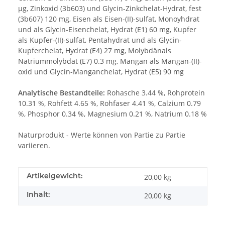
µg, Zinkoxid (3b603) und Glycin-Zinkchelat-Hydrat, fest
(3b607) 120 mg, Eisen als Eisen-(II)-sulfat, Monoyhdrat
und als Glycin-Eisenchelat, Hydrat (E1) 60 mg, Kupfer
als Kupfer-(II)-sulfat, Pentahydrat und als Glycin-
Kupferchelat, Hydrat (E4) 27 mg, Molybdänals
Natriummolybdat (E7) 0.3 mg, Mangan als Mangan-(II)-
oxid und Glycin-Manganchelat, Hydrat (E5) 90 mg
Analytische Bestandteile:
Rohasche 3.44 %, Rohprotein
10.31 %, Rohfett 4.65 %, Rohfaser 4.41 %, Calzium 0.79
%, Phosphor 0.34 %, Magnesium 0.21 %, Natrium 0.18 %
Naturprodukt - Werte können von Partie zu Partie
variieren.
Produkteigenschaft
Wert
Artikelgewicht:
20,00
kg
Inhalt:
20,00 kg